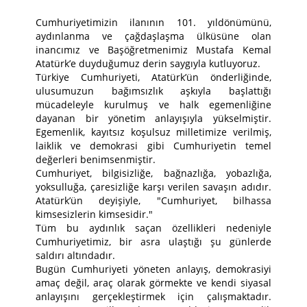
Cumhuriyetimizin ilanının 101. yıldönümünü,
aydınlanma ve çağdaşlaşma ülküsüne olan
inancımız ve Başöğretmenimiz Mustafa Kemal
Atatürk’e duyduğumuz derin saygıyla kutluyoruz.
Türkiye Cumhuriyeti, Atatürk’ün önderliğinde,
ulusumuzun bağımsızlık aşkıyla başlattığı
mücadeleyle kurulmuş ve halk egemenliğine
dayanan bir yönetim anlayışıyla yükselmiştir.
Egemenlik, kayıtsız koşulsuz milletimize verilmiş,
laiklik ve demokrasi gibi Cumhuriyetin temel
değerleri benimsenmiştir.
Cumhuriyet, bilgisizliğe, bağnazlığa, yobazlığa,
yoksulluğa, çaresizliğe karşı verilen savaşın adıdır.
Atatürk’ün deyişiyle, "Cumhuriyet, bilhassa
kimsesizlerin kimsesidir."
Tüm bu aydınlık saçan özellikleri nedeniyle
Cumhuriyetimiz, bir asra ulaştığı şu günlerde
saldırı altındadır.
Bugün Cumhuriyeti yöneten anlayış, demokrasiyi
amaç değil, araç olarak görmekte ve kendi siyasal
anlayışını gerçekleştirmek için çalışmaktadır.