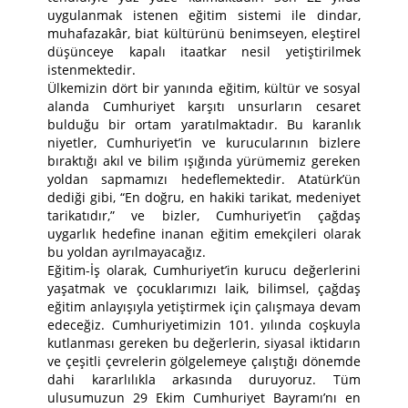
uygulanmak istenen eğitim sistemi ile dindar,
muhafazakâr, biat kültürünü benimseyen, eleştirel
düşünceye kapalı itaatkar nesil yetiştirilmek
istenmektedir.
Ülkemizin dört bir yanında eğitim, kültür ve sosyal
alanda Cumhuriyet karşıtı unsurların cesaret
bulduğu bir ortam yaratılmaktadır. Bu karanlık
niyetler, Cumhuriyet’in ve kurucularının bizlere
bıraktığı akıl ve bilim ışığında yürümemiz gereken
yoldan sapmamızı hedeflemektedir. Atatürk’ün
dediği gibi, “En doğru, en hakiki tarikat, medeniyet
tarikatıdır,” ve bizler, Cumhuriyet’in çağdaş
uygarlık hedefine inanan eğitim emekçileri olarak
bu yoldan ayrılmayacağız.
Eğitim-İş olarak, Cumhuriyet’in kurucu değerlerini
yaşatmak ve çocuklarımızı laik, bilimsel, çağdaş
eğitim anlayışıyla yetiştirmek için çalışmaya devam
edeceğiz. Cumhuriyetimizin 101. yılında coşkuyla
kutlanması gereken bu değerlerin, siyasal iktidarın
ve çeşitli çevrelerin gölgelemeye çalıştığı dönemde
dahi kararlılıkla arkasında duruyoruz. Tüm
ulusumuzun 29 Ekim Cumhuriyet Bayramı’nı en