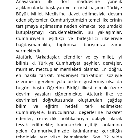
Anayasanın ilk dört maddesine yönelik
açıklamalarla başlayan ve terörist başının Türkiye
Büyük Millet Meclisi’ne davet edilmesiyle devam
eden söylemler, Cumhuriyetimizin temel ilkelerinin
tartışmaya açılmasına neden olmakta, toplumdaki
kutuplaşmayı körüklemektedir. Bu yaklaşımlar,
Cumhuriyetin eşitlikçi ve birleştirici ilkeleriyle
bağdaşmamakta, toplumsal barışımıza zarar
vermektedir.
Atatürk, "Arkadaşlar, efendiler ve ey millet, iyi
biliniz ki, Türkiye Cumhuriyeti şeyhler, dervişler,
müritler, meczuplar memleketi olamaz. En doğru,
en hakiki tarikat, medeniyet tarikatıdır" sözüyle
izlenmesi gereken yolu bizlere göstermiş olsa da
bugün başta Öğretim Birliği ilkesi olmak üzere
devrim yasaları çiğnenmekte; Atatürk ilke ve
devrimleri doğrultusunda oluşturulan çağdaş
bilim ve eğitim hedefi terk edilmekte;
Cumhuriyet'e, kurucularına, değerlerine hakaret
edenler, cezasızlık politikalarıyla dolaylı olarak
teşvik edilmekte; kadın-erkek eşitliği anlamına
gelen Cumhuriyetimizde kadınlarımız gericiliğin
tehdidiyle yüz yüze kalmaktadır. Son 22 yılda