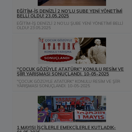
EĞİTİM-İŞ DENİZLİ 2 NO’LU ŞUBE YENİ YÖNETİMİ
BELLİ OLDU! 23.05.2025
EĞİTİM-İŞ DENİZLİ 2 NO’LU ŞUBE YENİ YÖNETİMİ BELLİ
OLDU! 23.05.2025
''ÇOCUK GÖZÜYLE ATATÜRK'' KONULU RESİM VE
ŞİİR YARIŞMASI SONUÇLANDI. 10-05-2025
''ÇOCUK GÖZÜYLE ATATÜRK'' KONULU RESİM VE ŞİİR
YARIŞMASI SONUÇLANDI. 10-05-2025
1 MAYISI İŞÇİLERLE EMEKÇİLERLE KUTLADIK-