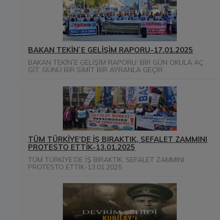
BAKAN TEKİN`E GELİŞİM RAPORU-17.01.2025
BAKAN TEKİN`E GELİŞİM RAPORU: BİR GÜN OKULA AÇ
GİT, GÜNÜ BİR SİMİT BİR AYRANLA GEÇİR
TÜM TÜRKİYE’DE İŞ BIRAKTIK, SEFALET ZAMMINI
PROTESTO ETTİK-13.01.2025
TÜM TÜRKİYE’DE İŞ BIRAKTIK, SEFALET ZAMMINI
PROTESTO ETTİK-13.01.2025