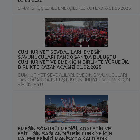
01.05.2025
1 MAYISI İŞÇİLERLE EMEKÇİLERLE KUTLADIK-01.05.2025
CUMHURİYET SEVDALILARI, EMEĞİN
SAVUNUCULARI TANDOĞAN’DA BULUŞTU!
CUMHURİYET VE EMEK İÇİN BİRLİKTE YÜRÜDÜK,
BİRLİKTE KAZANACAĞIZ! 01.02.2025
CUMHURİYET SEVDALILARI, EMEĞİN SAVUNUCULARI
TANDOĞAN’DA BULUŞTU! CUMHURİYET VE EMEK İÇİN
BİRLİKTE YÜ
EMEĞİN SÖMÜRÜLMEDİĞİ, ADALETİN VE
EŞİTLİĞİN SAĞLANDIĞI BİR TÜRKİYE İÇİN
KALEMLERİMİZİ MANİSA’DA KALDIRDIK!