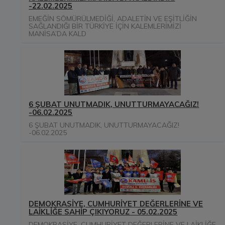
-22.02.2025
EMEĞİN SÖMÜRÜLMEDİĞİ, ADALETİN VE EŞİTLİĞİN
SAĞLANDIĞI BİR TÜRKİYE İÇİN KALEMLERİMİZİ
MANİSA’DA KALD
6 ŞUBAT UNUTMADIK, UNUTTURMAYACAĞIZ!
-06.02.2025
6 ŞUBAT UNUTMADIK, UNUTTURMAYACAĞIZ!
-06.02.2025
DEMOKRASİYE, CUMHURİYET DEĞERLERİNE VE
LAİKLİĞE SAHİP ÇIKIYORUZ - 05.02.2025
DEMOKRASİYE, CUMHURİYET DEĞERLERİNE VE LAİKLİĞE