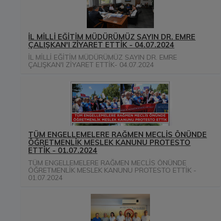
İL MİLLİ EĞİTİM MÜDÜRÜMÜZ SAYIN DR. EMRE
ÇALIŞKAN'I ZİYARET ETTİK - 04.07.2024
İL MİLLİ EĞİTİM MÜDÜRÜMÜZ SAYIN DR. EMRE
ÇALIŞKAN'I ZİYARET ETTİK- 04.07.2024
TÜM ENGELLEMELERE RAĞMEN MECLİS ÖNÜNDE
ÖĞRETMENLİK MESLEK KANUNU PROTESTO
ETTİK - 01.07.2024
TÜM ENGELLEMELERE RAĞMEN MECLİS ÖNÜNDE
ÖĞRETMENLİK MESLEK KANUNU PROTESTO ETTİK -
01.07.2024