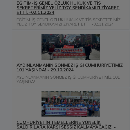
EĞİTİM-İŞ GENEL ÖZLÜK HUKUK VE TİS
SEKRETERİMİZ YELİZ TOY SENDİKAMIZI ZİYARET
ETTİ. -02.11.2024
EĞİTİM-İŞ GENEL ÖZLÜK HUKUK VE TİS SEKRETERİMİZ
YELİZ TOY SENDİKAMIZI ZİYARET ETTİ. -02.11.2024
AYDINLANMANIN SÖNMEZ IŞIĞI CUMHURİYETİMİZ
101 YAŞINDA! - 29.10.2024
AYDINLANMANIN SÖNMEZ IŞIĞI CUMHURİYETİMİZ 101
YAŞINDA!
CUMHURİYETİN TEMELLERİNE YÖNELİK
SALDIRILARA KARŞI SESSİZ KALMAYACAĞIZ! -