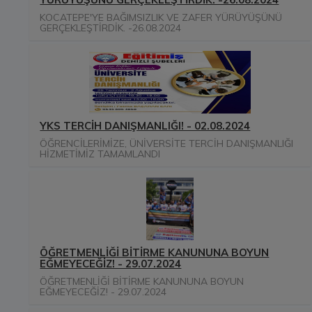
KOCATEPE'YE BAĞIMSIZLIK VE ZAFER YÜRÜYÜŞÜNÜ
GERÇEKLEŞTİRDİK. -26.08.2024
YKS TERCİH DANIŞMANLIĞI! - 02.08.2024
ÖĞRENCİLERİMİZE, ÜNİVERSİTE TERCİH DANIŞMANLIĞI
HİZMETİMİZ TAMAMLANDI
ÖĞRETMENLİĞİ BİTİRME KANUNUNA BOYUN
EĞMEYECEĞİZ! - 29.07.2024
ÖĞRETMENLİĞİ BİTİRME KANUNUNA BOYUN
EĞMEYECEĞİZ! - 29.07.2024