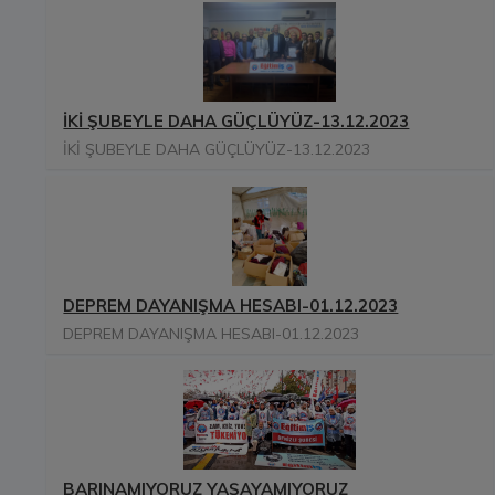
İKİ ŞUBEYLE DAHA GÜÇLÜYÜZ-13.12.2023
İKİ ŞUBEYLE DAHA GÜÇLÜYÜZ-13.12.2023
DEPREM DAYANIŞMA HESABI-01.12.2023
DEPREM DAYANIŞMA HESABI-01.12.2023
BARINAMIYORUZ YAŞAYAMIYORUZ