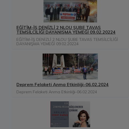
EĞİTİM-İŞ DENİZLİ 2 NLOU ŞUBE TAVAS
TEMSİLCİLİĞİ DAYANIŞMA YEMEĞİ 09.02.20224
EĞİTİM-İŞ DENİZLİ 2 NLOU ŞUBE TAVAS TEMSİLCİLİĞİ
DAYANIŞMA YEMEĞİ 09.02.20224
Deprem Felaketi Anma Etkinliği-06.02.2024
Deprem Felaketi Anma Etkinliği-06.02.2024