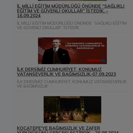
İL MİLLİ EĞİTİM MÜDÜRLÜĞÜ ÖNÜNDE “SAĞLIKLI
EĞİTİM VE GÜVENLİ OKULLAR” İSTEDİK. -
16.09.2024
İL MİLLİ EĞİTİM MÜDÜRLÜĞÜ ÖNÜNDE “SAĞLIKLI EĞİTİM
VE GÜVENLİ OKULLAR” İSTEDİK
İLK DERSİMİZ CUMHURİYET, KONUMUZ
VATANSEVERLİK VE BAĞIMSIZLIK-07.09.2023
İLK DERSİMİZ CUMHURİYET, KONUMUZ VATANSEVERLİK
VE BAĞIMSIZLIK
KOCATEPE'YE BAĞIMSIZLIK VE ZAFER
YÜRÜYÜŞÜNÜ GERÇEKLEŞTİRDİK. -26.08.2024