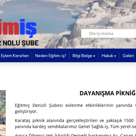
Eylem Kararları
Neden Eğitim-iş?
Bilgi Belge
Hukuk
Galeri
DAYANIŞMA PİKNİĞİ 
Eğitmiş Denizli Şubesi evlenme etkinliklerinin yanında s
geliştiriyor.
Karataş piknik alanında gerçekleştirilen ve yaklaşık 1500 k
yanında kardeş sendikalarımız Genel Sağlık-iş, Tüm yerel-sen
Ayrıca Öğrenci Veli İşbirliği Derneği başkanımız Av. Canan