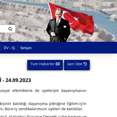
ÖV - İŞ
İletişim
Tüm Haberler
Geri Dön
- 24.09.2023
osyal etkinliklerle de üyeleriyle dayanışmasını
işinin katıldığı dayanışma pikniğine Eğitim-iş'in
, Büro-iş sendikalarımızın üyeleri de katıldılar.
 Akçil, Atatürkçü Düşünce Derneği şube başkanı ve